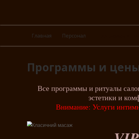
Перейти
к
содержанию
Главная
Персонал
Программы и це
Программы и цен
Все программы и ритуалы сало
эстетики и ком
Внимание: Услуги интимн
VIP