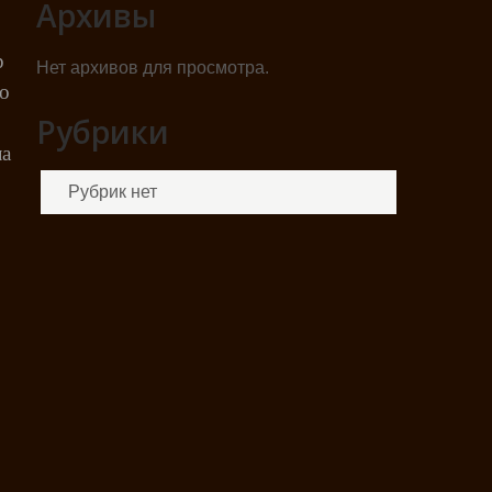
Архивы
р
Нет архивов для просмотра.
о
Рубрики
ла
Рубрик нет