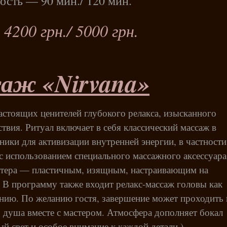
сть — 90 мин./ 120 мин.
200 грн./ 5000 грн.
аж «Nirvana»
астоящих ценителей глубокого релакса, изысканного
твия. Ритуал включает в себя классический массаж в
хники для активизации внутренней энергии, в частности
с использованием специального массажного аксессуара
стера — пластичным, изящным, настраивающим на
. В программу также входит релакс-массаж головы как
нию. По желанию гостя, завершение может проходить 
о душа вместе с мастером. Атмосфера дополняет бокал
й свет и особое внимание к каждой детали.)