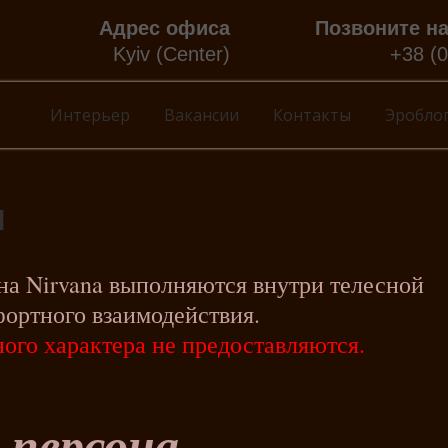
Адрес офиса
Позвоните н
Kyiv (Center)
+38 (
ны
Интерьер
Вакансии
Контакты
Эробло
ы
на Nirvana выполняются внутри телесной
фортного взаимодействия.
ого характера не предоставляются.
-персона