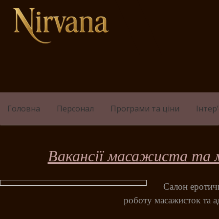
Skip
to
content
Головна
Персонал
Програми та ціни
Інтер
Вакансії масажиста та 
Салон еротич
роботу масажисток та ад